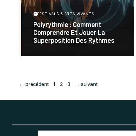
FESTIVALS & ARTS VIVANTS
Polyrythmie : Comment
Comprendre Et Jouer La
Superposition Des Rythmes
Page
Page
Page
←
précédent
1
2
3
→
suivant