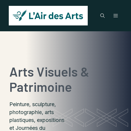
Aller
au
Menu
contenu
Arts Visuels &
Patrimoine
Peinture, sculpture,
photographie, arts
plastiques, expositions
et Journées du