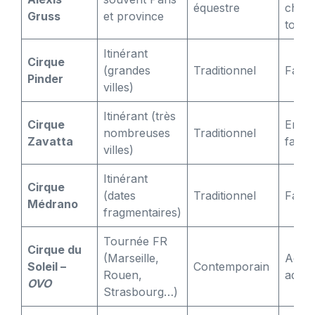
équestre
chev
Gruss
et province
tous
Itinérant
Cirque
(grandes
Traditionnel
Famili
Pinder
villes)
Itinérant (très
Cirque
Enfan
nombreuses
Traditionnel
Zavatta
famill
villes)
Itinérant
Cirque
(dates
Traditionnel
Famil
Médrano
fragmentaires)
Tournée FR
Cirque du
(Marseille,
Ados
Soleil –
Contemporain
Rouen,
adult
OVO
Strasbourg…)