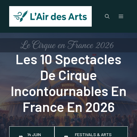
Aller
au
Menu
contenu
Les 10 Spectacles
De Cirque
Incontournables En
France En 2026
14 JUIN
FESTIVALS & ARTS