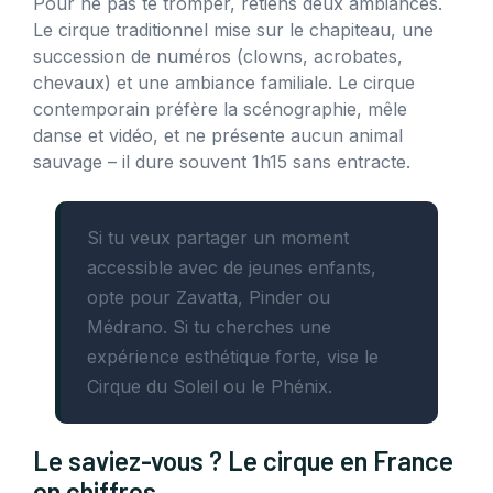
Pour ne pas te tromper, retiens deux ambiances.
Le cirque traditionnel mise sur le chapiteau, une
succession de numéros (clowns, acrobates,
chevaux) et une ambiance familiale. Le cirque
contemporain préfère la scénographie, mêle
danse et vidéo, et ne présente aucun animal
sauvage – il dure souvent 1h15 sans entracte.
Si tu veux partager un moment
accessible avec de jeunes enfants,
opte pour Zavatta, Pinder ou
Médrano. Si tu cherches une
expérience esthétique forte, vise le
Cirque du Soleil ou le Phénix.
Le saviez-vous ? Le cirque en France
en chiffres