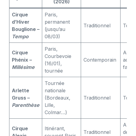
(2026)
Cirque
Paris,
d’Hiver
permanent
Traditionnel
Tous
Bouglione –
(jusqu’au
Tempo
08/03)
Paris,
Cirque
Ados
Courbevoie
Phénix –
Contemporain
adult
(16/01),
Millésime
famili
tournée
Tournée
Arlette
nationale
Gruss –
(Bordeaux,
Traditionnel
Tous
Parenthèse
Lille,
Colmar…)
Amat
Cirque
Itinérant,
Traditionnel
de
Alexis
souvent Paris