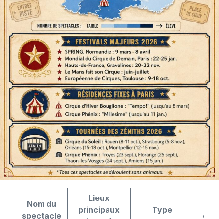
Lieux
Nom du
Pu
principaux
Type
spectacle
cons