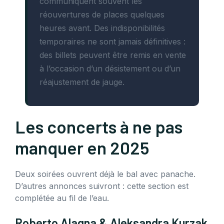
communiquent souvent les
réouvertures de places quelques
heures avant. Des indisponibilités
temporaires ne sont jamais définitives :
des billets peuvent être remis en vente
à l’occasion d’un désistement ou d’un
réajustement de jauge.
Les concerts à ne pas
manquer en 2025
Deux soirées ouvrent déjà le bal avec panache.
D’autres annonces suivront : cette section est
complétée au fil de l’eau.
Roberto Alagna & Aleksandra Kurzak