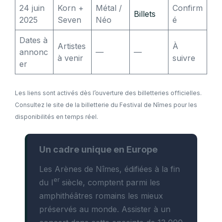
24 juin
Korn +
Métal /
Confirm
Billets
2025
Seven
Néo
é
Dates à
Artistes
À
annonc
—
—
à venir
suivre
er
Les liens sont activés dès l’ouverture des billetteries officielles.
Consultez le site de la billetterie du Festival de Nîmes pour les
disponibilités en temps réel.
Un cadre unique en Europe
Les Arènes de Nîmes, édifiées à la fin
er
du I
siècle, comptent parmi les
amphithéâtres romains les mieux
préservés au monde. Assister à un