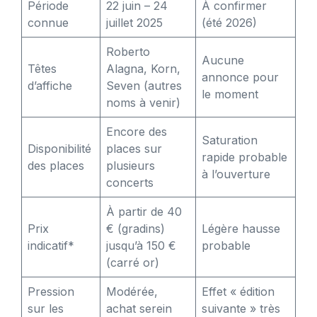
Période
22 juin – 24
À confirmer
connue
juillet 2025
(été 2026)
Roberto
Aucune
Têtes
Alagna, Korn,
annonce pour
d’affiche
Seven (autres
le moment
noms à venir)
Encore des
Saturation
Disponibilité
places sur
rapide probable
des places
plusieurs
à l’ouverture
concerts
À partir de 40
Prix
€ (gradins)
Légère hausse
indicatif*
jusqu’à 150 €
probable
(carré or)
Pression
Modérée,
Effet « édition
sur les
achat serein
suivante » très