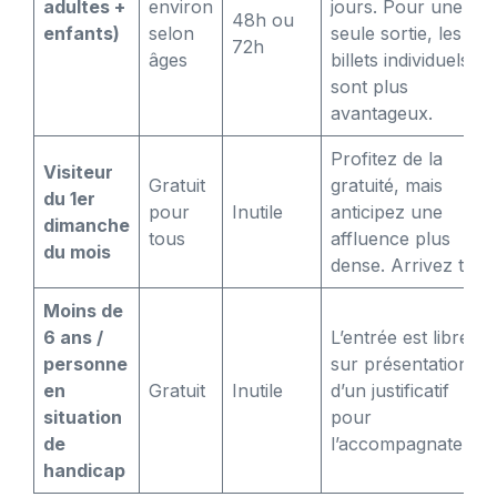
adultes +
environ
jours. Pour une
48h ou
enfants)
selon
seule sortie, les
72h
âges
billets individuels
sont plus
avantageux.
Profitez de la
Visiteur
Gratuit
gratuité, mais
du 1er
pour
Inutile
anticipez une
dimanche
tous
affluence plus
du mois
dense. Arrivez tôt.
Moins de
6 ans /
L’entrée est libre,
personne
sur présentation
en
Gratuit
Inutile
d’un justificatif
situation
pour
de
l’accompagnateur.
handicap