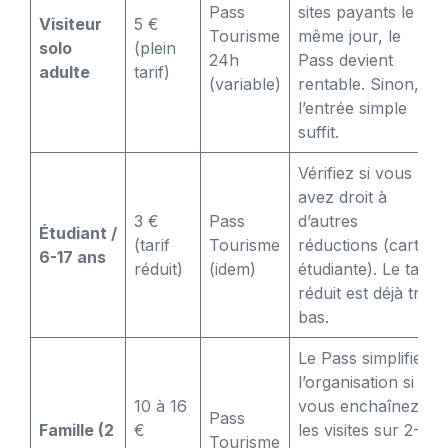
Pass
sites payants le
Visiteur
5 €
Tourisme
même jour, le
solo
(plein
24h
Pass devient
adulte
tarif)
(variable)
rentable. Sinon,
l’entrée simple
suffit.
Vérifiez si vous
avez droit à
3 €
Pass
d’autres
Étudiant /
(tarif
Tourisme
réductions (carte
6-17 ans
réduit)
(idem)
étudiante). Le tarif
réduit est déjà très
bas.
Le Pass simplifie
l’organisation si
10 à 16
vous enchaînez
Pass
Famille (2
€
les visites sur 2-3
Tourisme