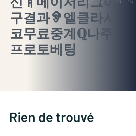
신ㅒ메이저리그야
구결과🦻엘클라시
코무료중계ℚ나주
프로토베팅
Rien de trouvé