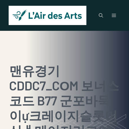
Aller
au
Menu
contenu
맨유경기
CDDC7_CОM 보너스
코드 B77 군포바둑
이ự크레이지슬롯머