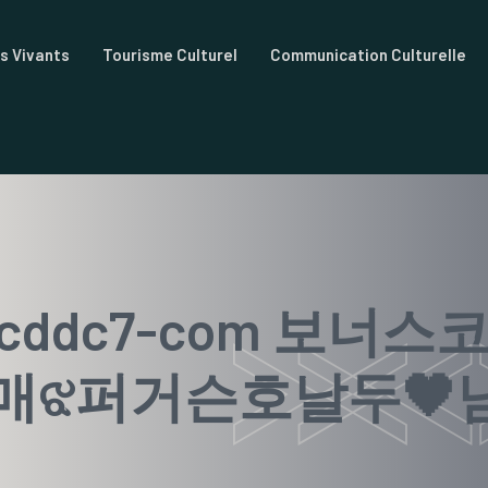
ts Vivants
Tourisme Culturel
Communication Culturelle
dc7-com 보너스코
ଝ퍼거슨호날두🖤