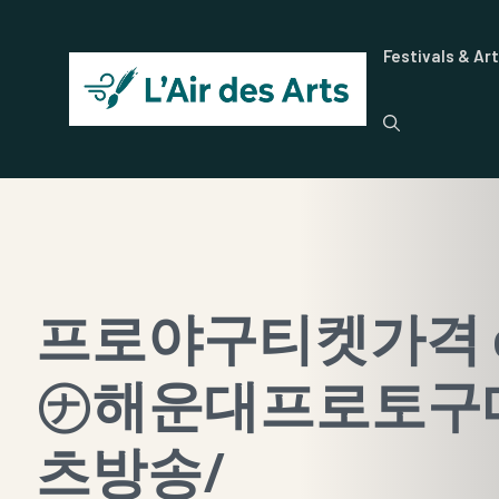
Aller
au
Festivals & Ar
contenu
프로야구티켓가격 cd
㋤해운대프로토구매
츠방송/