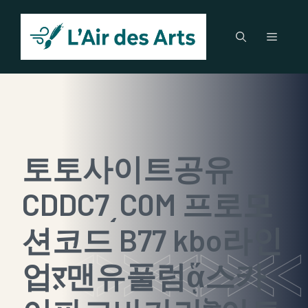
Aller
au
Menu
contenu
토토사이트공유
CDDC7͵C0M 프로모
션코드 B77 kbo라인
업ऱ맨유풀럼ᾅ스카