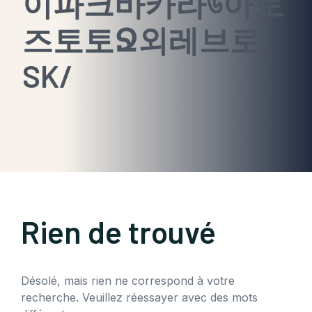
이파크바카라উ아토
즈토토Ջ외레브로
SK/
Rien de trouvé
Désolé, mais rien ne correspond à votre
recherche. Veuillez réessayer avec des mots