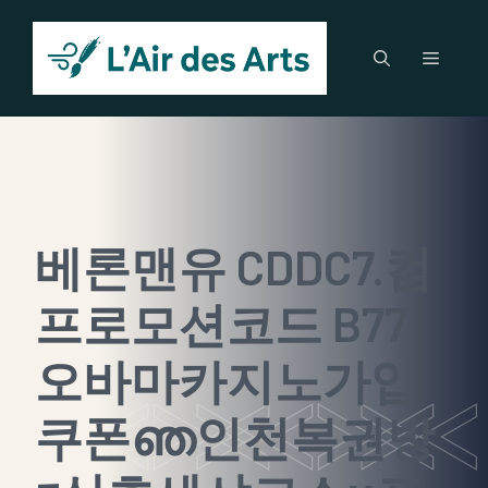
Aller
au
Menu
contenu
베론맨유 CDDC7.컴
프로모션코드 B77
오바마카지노가입
쿠폰ഞ인천복권방