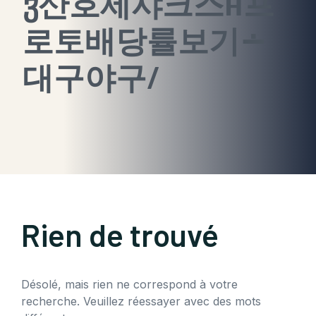
ჳ산호세샤크스ʜ프
로토배당률보기∸
대구야구/
Rien de trouvé
Désolé, mais rien ne correspond à votre
recherche. Veuillez réessayer avec des mots