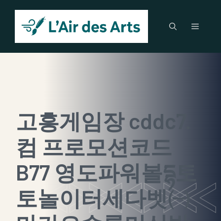
Aller
au
Menu
contenu
고흥게임장 cddc7.
컴 프로모션코드
B77 영도파워볼དྷ토
토놀이터세다벳㈠