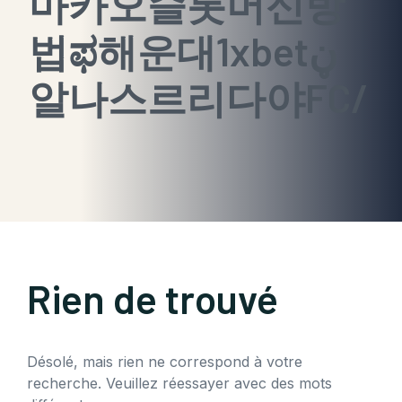
마카오슬롯머신방
법ಫ해운대1xbetڼ
알나스르리다야FC/
Rien de trouvé
Désolé, mais rien ne correspond à votre
recherche. Veuillez réessayer avec des mots